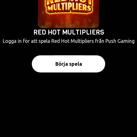
RED HOT MULTIPLIERS
Logga in för att spela Red Hot Multipliers från Push Gaming
Börja spela