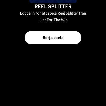
REEL SPLITTER
Logga in för att spela Reel Splitter från
Just For The Win
Börja spela