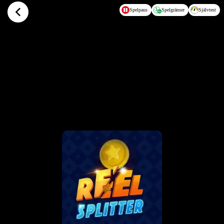
Hoppa till huvudinnehållet
Spelpaus
Spelgränser
Självtest