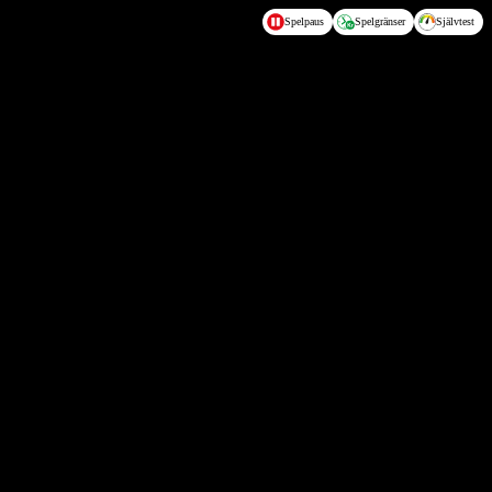
Spelpaus
Spelgränser
Självtest