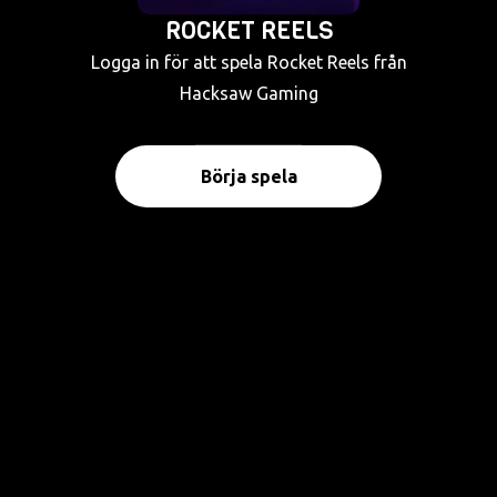
ROCKET REELS
Logga in för att spela Rocket Reels från
Hacksaw Gaming
Börja spela