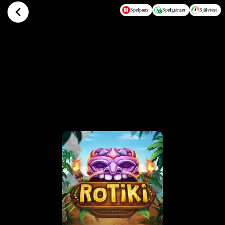
Hoppa till huvudinnehållet
Spelpaus
Spelgränser
Självtest