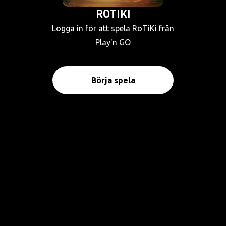
ROTIKI
Logga in för att spela RoTiKi från
Play'n GO
Börja spela