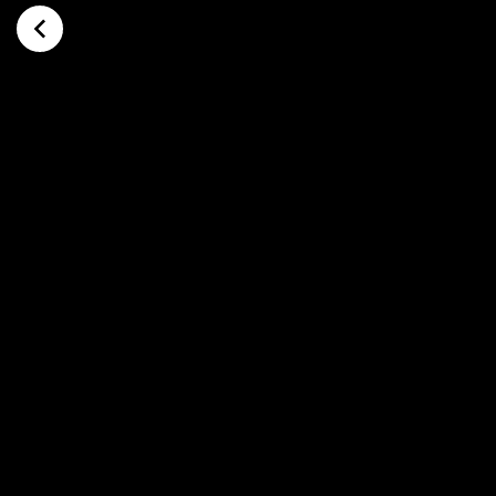
Hoppa till huvudinnehållet