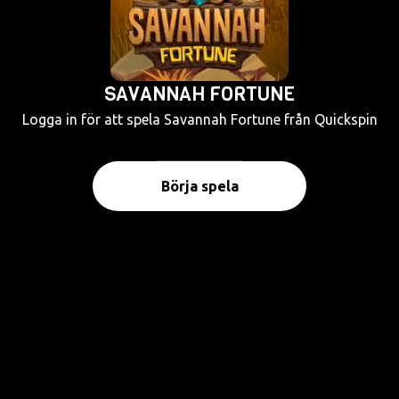
SAVANNAH FORTUNE
Logga in för att spela Savannah Fortune från Quickspin
Börja spela