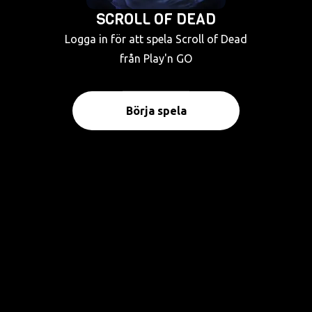
SCROLL OF DEAD
Logga in för att spela Scroll of Dead
från Play'n GO
Börja spela