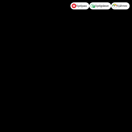
Spelpaus
Spelgränser
Självtest