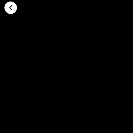
Hoppa till huvudinnehållet