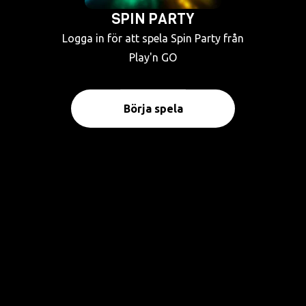
SPIN PARTY
Logga in för att spela Spin Party från
Play'n GO
Börja spela