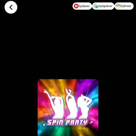
Hoppa till huvudinnehållet
Spelpaus
Spelgränser
Självtest