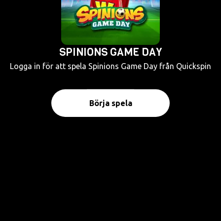
SPINIONS GAME DAY
Logga in för att spela Spinions Game Day från Quickspin
Börja spela