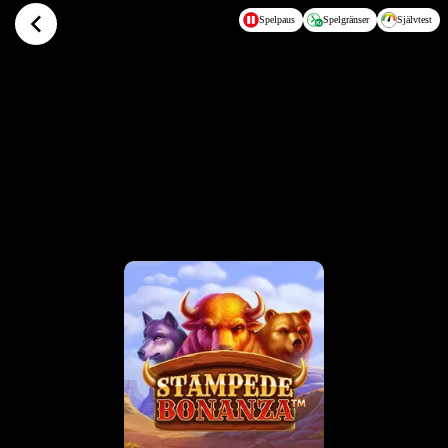
Hoppa till huvudinnehållet
Spelpaus
Spelgränser
Självtest