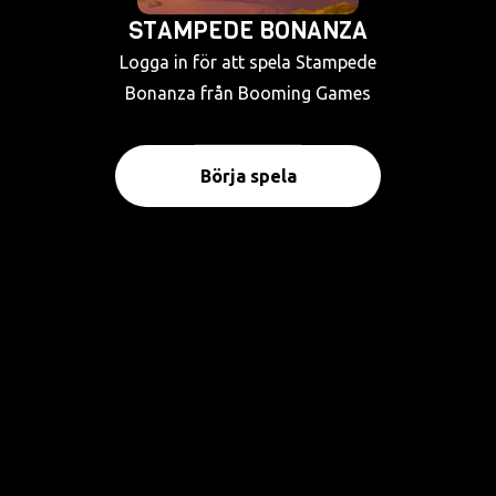
STAMPEDE BONANZA
Logga in för att spela Stampede
Bonanza från Booming Games
Börja spela