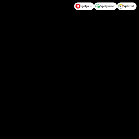
Spelpaus
Spelgränser
Självtest