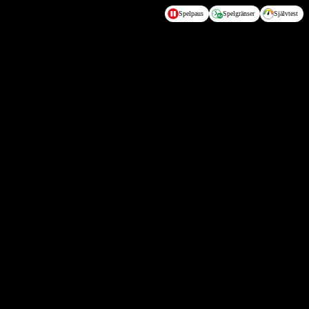
Spelpaus
Spelgränser
Självtest