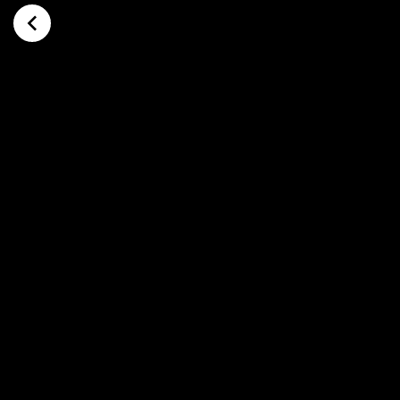
Hoppa till huvudinnehållet