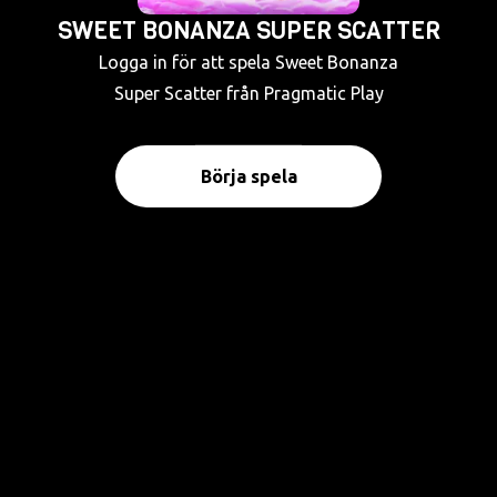
SWEET BONANZA SUPER SCATTER
Logga in för att spela Sweet Bonanza
Super Scatter från Pragmatic Play
Börja spela