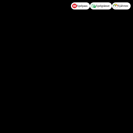
Spelpaus
Spelgränser
Självtest