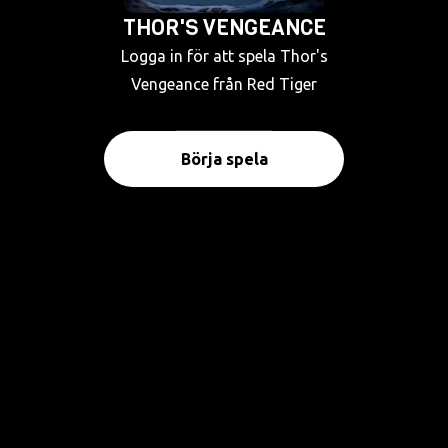
THOR'S VENGEANCE
Logga in för att spela Thor's
Vengeance från Red Tiger
Börja spela