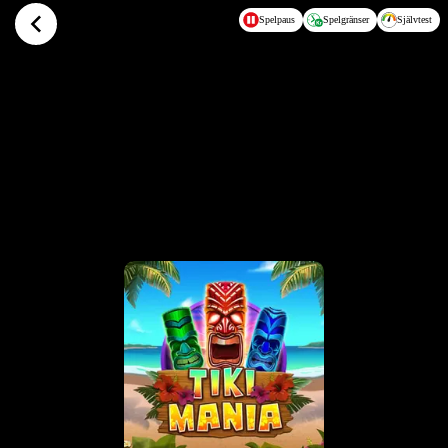
Hoppa till huvudinnehållet
Spelpaus
Spelgränser
Självtest