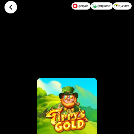
Hoppa till huvudinnehållet
Spelpaus
Spelgränser
Självtest