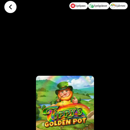
Hoppa till huvudinnehållet
Spelpaus
Spelgränser
Självtest