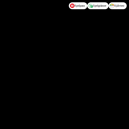
Spelpaus
Spelgränser
Självtest