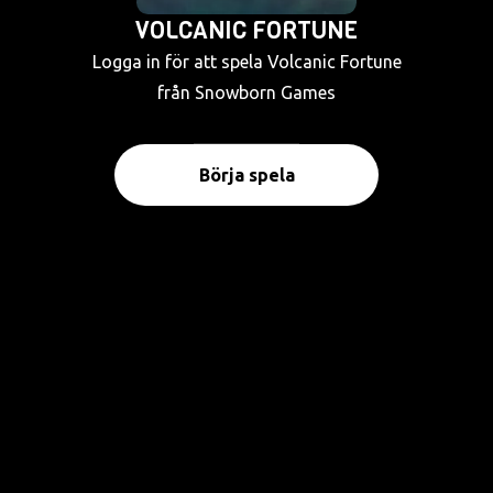
VOLCANIC FORTUNE
Logga in för att spela Volcanic Fortune
från Snowborn Games
Börja spela