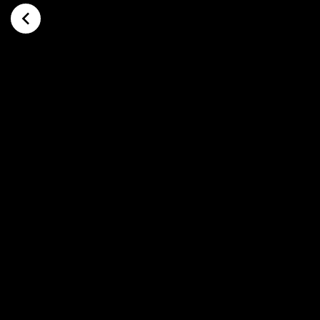
Hoppa till huvudinnehållet