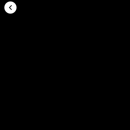
Hoppa till huvudinnehållet