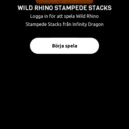
WILD RHINO STAMPEDE STACKS
Logga in för att spela Wild Rhino
Stampede Stacks från Infinity Dragon
Börja spela