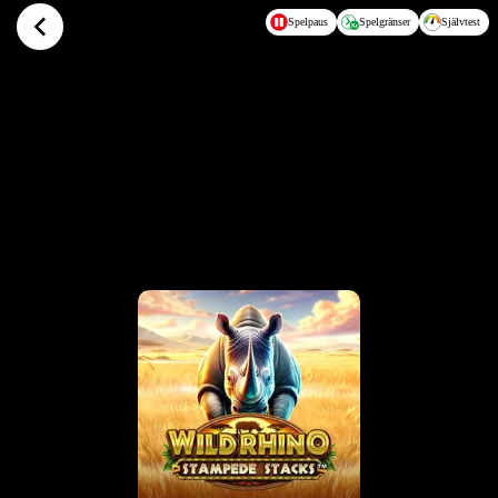
Hoppa till huvudinnehållet
Spelpaus
Spelgränser
Självtest