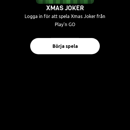
XMAS JOKER
Logga in för att spela Xmas Joker från
Play'n GO
Börja spela