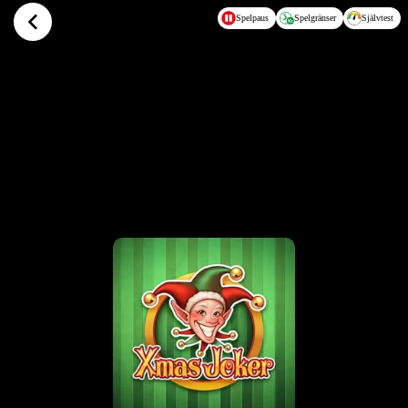
Hoppa till huvudinnehållet
Spelpaus
Spelgränser
Självtest