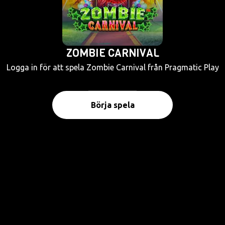
ZOMBIE CARNIVAL
Logga in för att spela Zombie Carnival från Pragmatic Play
Börja spela