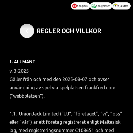
Hoppa till huvudinnehållet
Spelpaus
Spelgränser
Självtest
REGLER OCH VILLKOR
1. ALLMÄNT
v. 3-2025

Gäller från och med den 2025-08-07 och avser 
användning av spel via spelplatsen frankfred.com 
(”webbplatsen”).
1.1.	UnionJack Limited (“UJ”, ”företaget”, “vi”, ”oss” 
eller ”vår”) är ett företag registrerat enligt Maltesisk 
lag, med registreringsnummer C108651 och med 