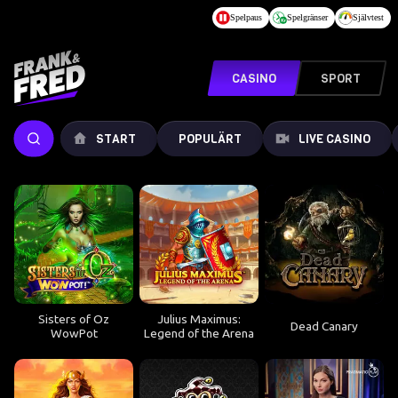
Hoppa till huvudinnehållet
Spelpaus
Spelgränser
Självtest
CASINO
SPORT
START
POPULÄRT
LIVE CASINO
Sisters of Oz
Julius Maximus:
Dead Canary
WowPot
Legend of the Arena