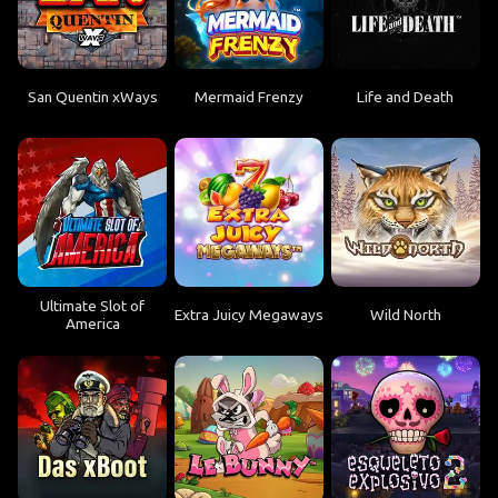
San Quentin xWays
Mermaid Frenzy
Life and Death
Ultimate Slot of
Extra Juicy Megaways
Wild North
America