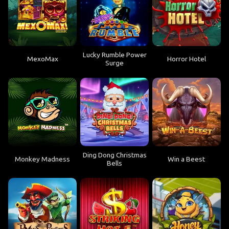
Lucky Rumble Power
MexoMax
Horror Hotel
Surge
Ding Dong Christmas
Monkey Madness
Win a Beest
Bells