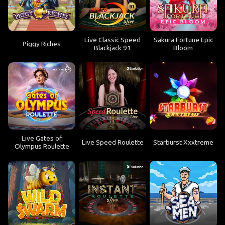
Live Classic Speed
Sakura Fortune Epic
Piggy Riches
Blackjack 91
Bloom
Live Gates of
Live Speed Roulette
Starburst Xxxtreme
Olympus Roulette