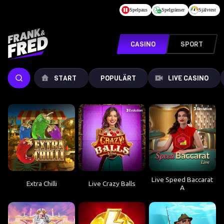
Hoppa till huvudinnehållet
Spelpaus
Spelgränser
Självtest
CASINO
SPORT
START
POPULÄRT
LIVE CASINO
Live Speed Baccarat
Extra Chilli
Live Crazy Balls
A