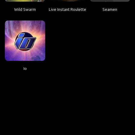
Wild Swarm
Live Instant Roulette
Seamen
Io