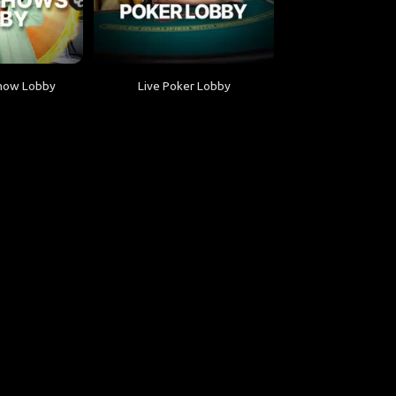
how Lobby
Live Poker Lobby