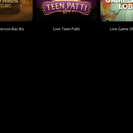
 Person Bac Bo
Live Teen Patti
Live Game S