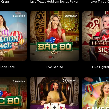
e Craps
Live Texas Hold'em Bonus Poker
Live Three 
lloon Race
Live Bac Bo
Live Lightn