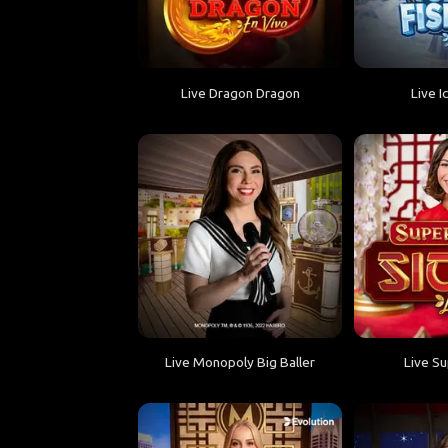
Live Dragon Dragon
Live I
Live Monopoly Big Baller
Live Su
Nyhet