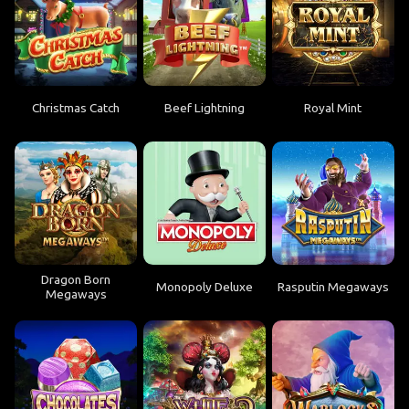
Christmas Catch
Beef Lightning
Royal Mint
Dragon Born
Monopoly Deluxe
Rasputin Megaways
Megaways