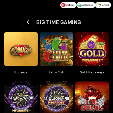
Hoppa till huvudinnehållet
Spelpaus
Spelgränser
Självtest
BIG TIME GAMING
Bonanza
Extra Chilli
Gold Megaways