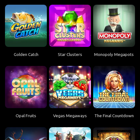
Golden Catch
Star Clusters
Monopoly Megapots
Opal Fruits
Vegas Megaways
The Final Countdown