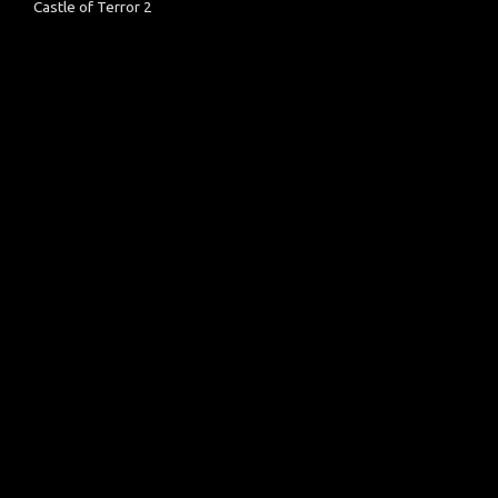
Castle of Terror 2