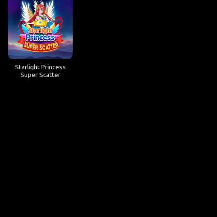
Starlight Princess
Super Scatter