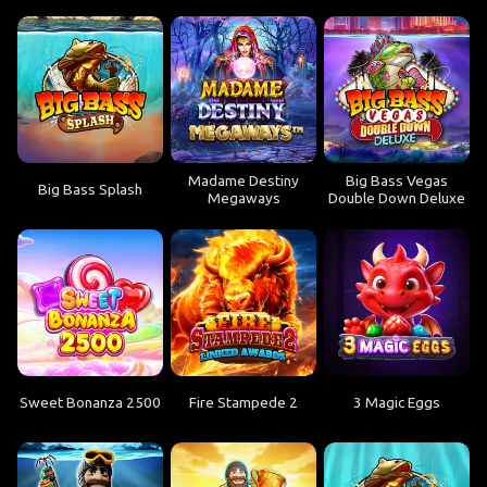
Madame Destiny
Big Bass Vegas
Big Bass Splash
Megaways
Double Down Deluxe
Sweet Bonanza 2500
Fire Stampede 2
3 Magic Eggs