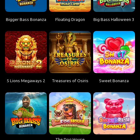
Bigger Bass Bonanza
Floating Dragon
Big Bass Halloween 3
5 Lions Megaways 2
Treasures of Osiris
Sweet Bonanza
The Dog House