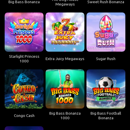
Big Bass Bonanza
Sweet Rush Bonanza
Megaways
Starlight Princess
Extra Juicy Megaways
Sugar Rush
1000
Big Bass Bonanza
Big Bass Football
Congo Cash
1000
Bonanza