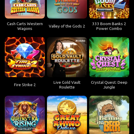
Cash Carts Western
333 Boom Banks 2
Valley of the Gods 2
Wagons
Power Combo
Live Gold Vault
Crystal Quest: Deep
Fire Strike 2
Roulette
Jungle