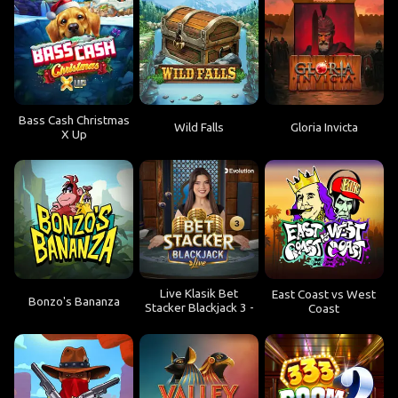
Bass Cash Christmas
Wild Falls
Gloria Invicta
X Up
Live Klasik Bet
East Coast vs West
Bonzo's Bananza
Stacker Blackjack 3 -
Coast
Turkish