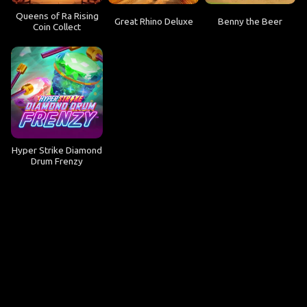
Queens of Ra Rising
Great Rhino Deluxe
Benny the Beer
Coin Collect
Hyper Strike Diamond
Drum Frenzy