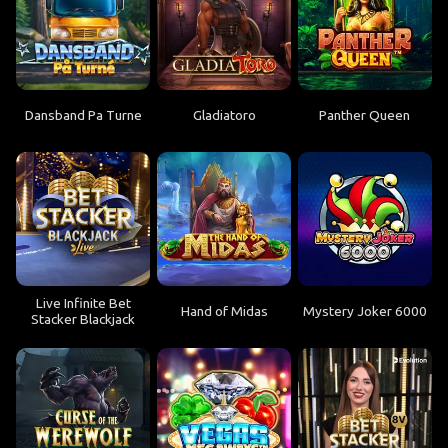
Dansband Pa Turne
Gladiatoro
Panther Queen
Live Infinite Bet
Hand of Midas
Mystery Joker 6000
Stacker Blackjack