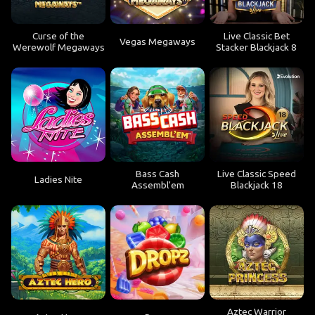
Curse of the
Live Classic Bet
Vegas Megaways
Werewolf Megaways
Stacker Blackjack 8
Bass Cash
Live Classic Speed
Ladies Nite
Assembl'em
Blackjack 18
Aztec Warrior