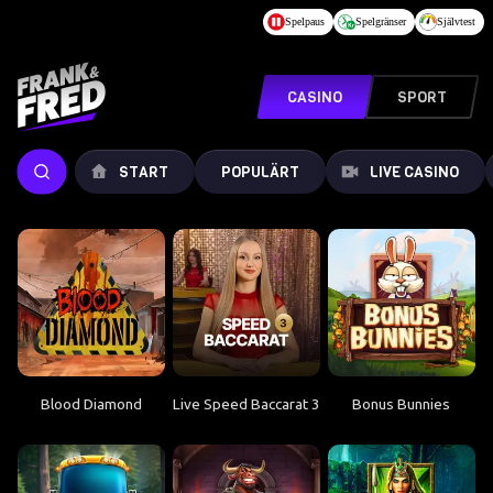
Hoppa till huvudinnehållet
Spelpaus
Spelgränser
Självtest
CASINO
SPORT
START
POPULÄRT
LIVE CASINO
Blood Diamond
Live Speed Baccarat 3
Bonus Bunnies