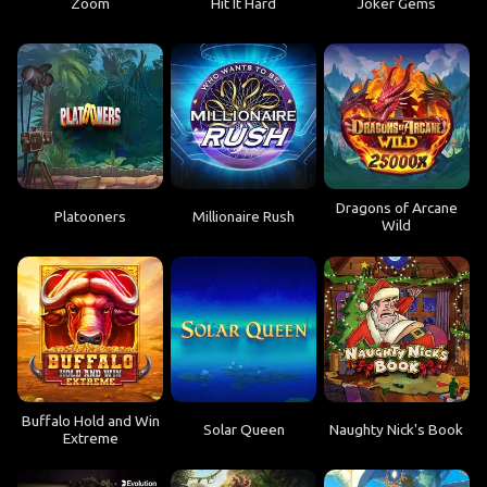
Zoom
Hit It Hard
Joker Gems
Dragons of Arcane
Platooners
Millionaire Rush
Wild
Buffalo Hold and Win
Solar Queen
Naughty Nick's Book
Extreme