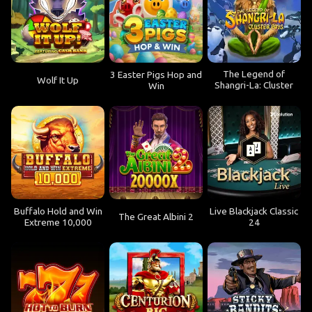
The Legend of
3 Easter Pigs Hop and
Wolf It Up
Shangri-La: Cluster
Win
Pays
Buffalo Hold and Win
Live Blackjack Classic
The Great Albini 2
Extreme 10,000
24