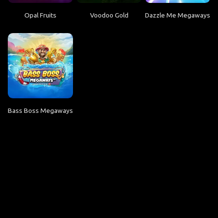
Opal Fruits
Voodoo Gold
Dazzle Me Megaways
Bass Boss Megaways