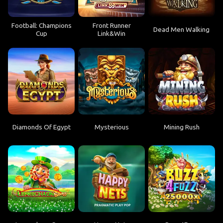
Football: Champions
Front Runner
Dead Men Walking
Cup
Link&Win
Diamonds Of Egypt
Mysterious
Mining Rush