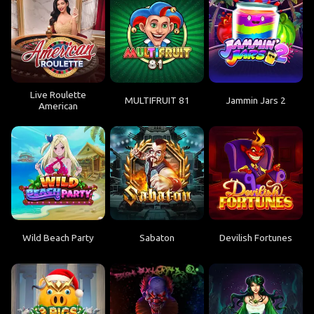
Live Roulette
MULTIFRUIT 81
Jammin Jars 2
American
Wild Beach Party
Sabaton
Devilish Fortunes