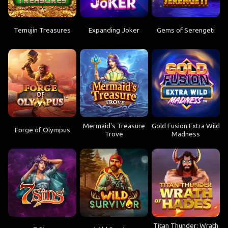
Temujin Treasures
Expanding Joker
Gems of Serengeti
Mermaid's Treasure
Gold Fusion Extra Wild
Forge of Olympus
Trove
Madness
Titan Thunder: Wrath