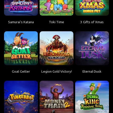
Samurai's Katana
Toki Time
3 Gifts of Xmas
Goat Getter
Legion Gold Victory!
Eternal Dusk