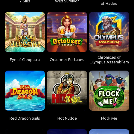
7 Sins
Wild Survivor
of Hades
Chronicles of
Eye of Cleopatra
Octobeer Fortunes
Olympus Assembl'em
Red Dragon Sails
Hot Nudge
Flock Me