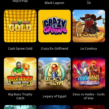
Hop’n’Pop
Black Lagoon
50
Cash Spree Gold
Crazy Ex-Girlfriend
Le Cowboy
Big Bass Trophy
Zeus vs Hades - Gods
Legacy of Egypt
Catch
of War