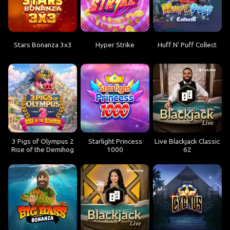
Stars Bonanza 3x3
Hyper Strike
Huff N' Puff Collect
3 Pigs of Olympus 2
Starlight Princess
Live Blackjack Classic
Rise of the Demihog
1000
62