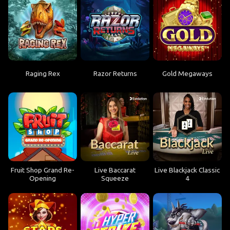
Raging Rex
Razor Returns
Gold Megaways
Fruit Shop Grand Re-
Live Baccarat
Live Blackjack Classic
Opening
Squeeze
4