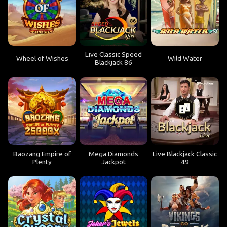
Live Classic Speed
Wheel of Wishes
Wild Water
Blackjack 86
Baozang Empire of
Mega Diamonds
Live Blackjack Classic
Plenty
Jackpot
49