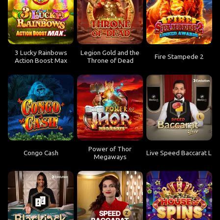
3 Lucky Rainbows
Legion Gold and the
Fire Stampede 2
Action Boost Max
Throne of Dead
Power of Thor
Congo Cash
Live Speed Baccarat L
Megaways