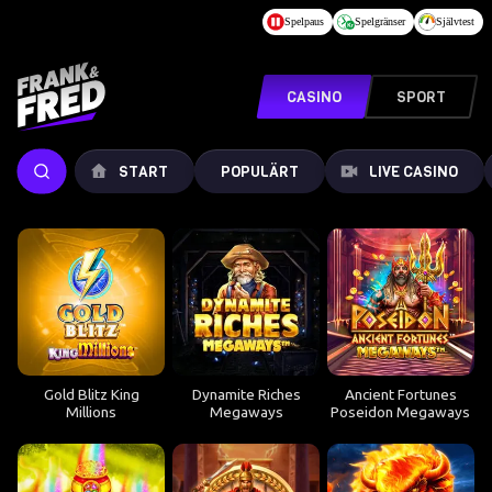
Hoppa till huvudinnehållet
Spelpaus
Spelgränser
Självtest
CASINO
SPORT
START
POPULÄRT
LIVE CASINO
Gold Blitz King
Dynamite Riches
Ancient Fortunes
Millions
Megaways
Poseidon Megaways