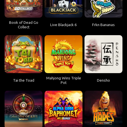
Book of Dead Go
Live Blackjack 6
Frkn Bananas
Collect
Mahjong Wins Triple
Tai the Toad
Densho
Pot