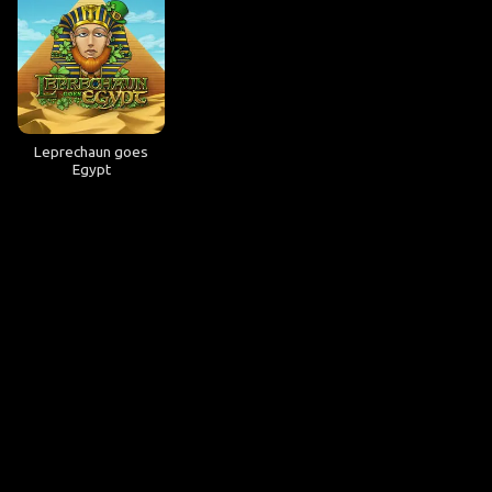
Leprechaun goes
Egypt