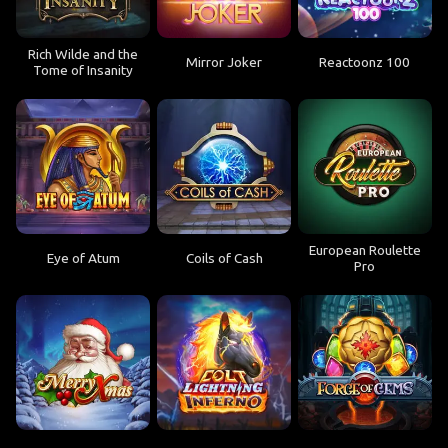
Rich Wilde and the
Mirror Joker
Reactoonz 100
Tome of Insanity
European Roulette
Eye of Atum
Coils of Cash
Pro