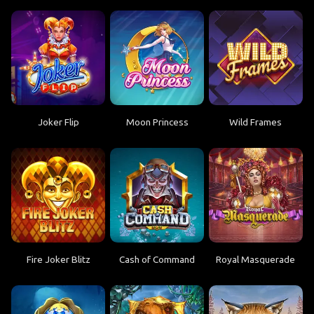
Joker Flip
Moon Princess
Wild Frames
Fire Joker Blitz
Cash of Command
Royal Masquerade