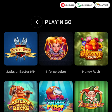
Hoppa till huvudinnehållet
Spelpaus
Spelgränser
Självtest
PLAY'N GO
Jacks or Better MH
Inferno Joker
Honey Rush